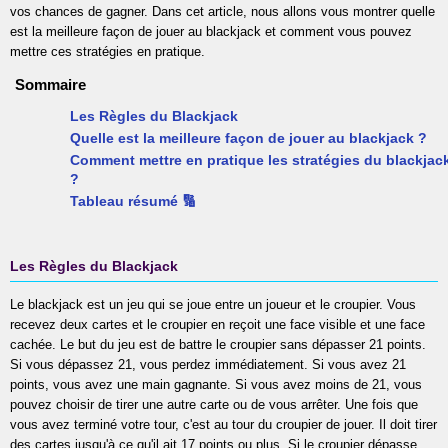
vos chances de gagner. Dans cet article, nous allons vous montrer quelle
est la meilleure façon de jouer au blackjack et comment vous pouvez
mettre ces stratégies en pratique.
Sommaire
Les Règles du Blackjack
Quelle est la meilleure façon de jouer au blackjack ?
Comment mettre en pratique les stratégies du blackjac
?
Tableau résumé 🔢
Les Règles du Blackjack
Le blackjack est un jeu qui se joue entre un joueur et le croupier. Vous
recevez deux cartes et le croupier en reçoit une face visible et une face
cachée. Le but du jeu est de battre le croupier sans dépasser 21 points.
Si vous dépassez 21, vous perdez immédiatement. Si vous avez 21
points, vous avez une main gagnante. Si vous avez moins de 21, vous
pouvez choisir de tirer une autre carte ou de vous arrêter. Une fois que
vous avez terminé votre tour, c'est au tour du croupier de jouer. Il doit tirer
des cartes jusqu'à ce qu'il ait 17 points ou plus. Si le croupier dépasse