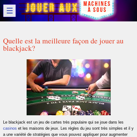
☰
Quelle est la meilleure façon de jouer au
blackjack?
Le blackjack est un jeu de cartes très populaire qui se joue dans les
casinos
et les maisons de jeux. Les règles du jeu sont très simples et il y
a une variété de stratégies que vous pouvez appliquer pour augmenter