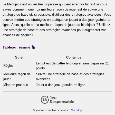
Le blackjack est un jeu très populaire qui peut être très lucratif si vous
savez comment jouer. La meilleure façon de jouer est de suivre une
stratégie de base et, si possible, d'utiliser des stratégies avancées. Vous
pouvez mettre ces stratégies en pratique en jouant à des jeux gratuits en
ligne. Alors, quelle est la meilleure façon de jouer au blackjack ? Utilisez
une stratégie de base et des stratégies avancées pour augmenter vos
chances de gagner !
Tableau résumé 🔢
Sujet
Contenue
Le but est de battre le croupier sans dépasser 21
Règles
points
Meilleure façon de
Suivre une stratégie de base et des stratégies
jouer
avancées
Mise en pratique
Jouer à des jeux gratuits en ligne
© jouerauxmachinesasous.ch
Site Map